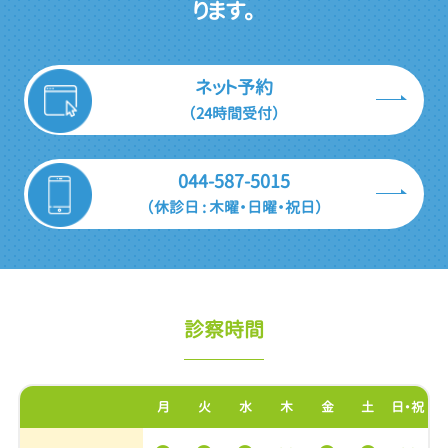
ります。
ネット予約
（24時間受付）
044-587-5015
（休診日 : 木曜・日曜・祝日）
診察時間
月
火
水
木
金
土
日・祝